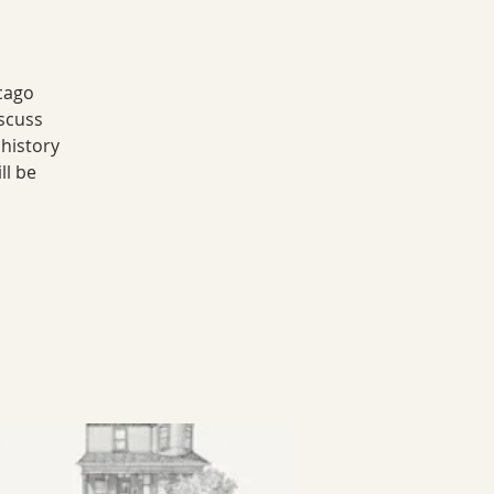
icago
iscuss
history
ll be