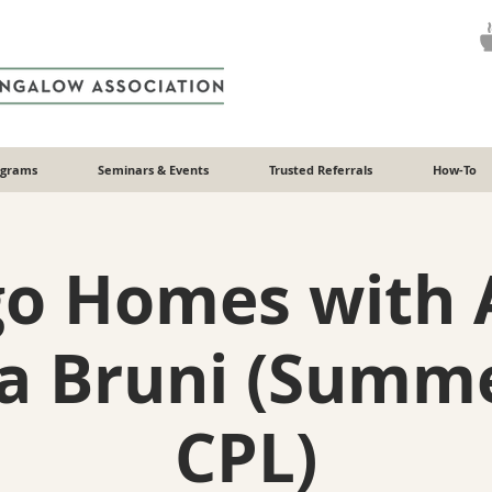
ograms
Seminars & Events
Trusted Referrals
How-To
go Homes with 
la Bruni (Summe
CPL)