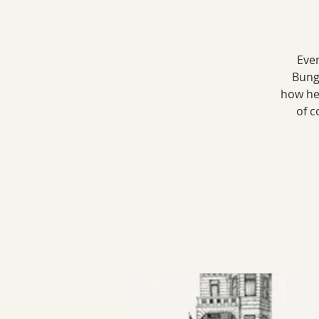
Even
Bunga
how he
of c