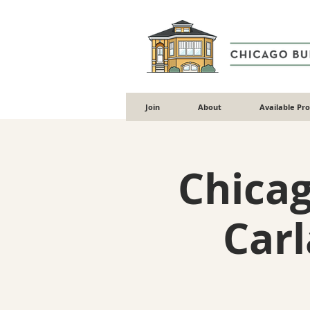
Join
About
Available Pr
Chica
Car