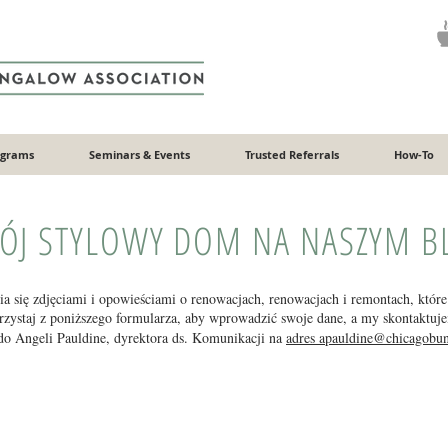
ograms
Seminars & Events
Trusted Referrals
How-To
WÓJ STYLOWY DOM NA NASZYM B
a się zdjęciami i opowieściami o renowacjach, renowacjach i remontach, któ
zystaj z poniższego formularza, aby wprowadzić swoje dane, a my skontaktuje
do Angeli Pauldine, dyrektora ds. Komunikacji na
adres apauldine@chicagobu