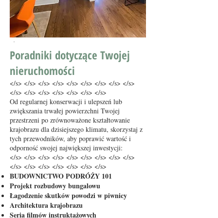
Poradniki dotyczące Twojej
nieruchomości
</s> </s> </s> </s> </s> </s> </s> </s> </s>
</s> </s> </s> </s> </s> </s> </s>
Od regularnej konserwacji i ulepszeń lub
zwiększania trwałej powierzchni Twojej
przestrzeni po zrównoważone kształtowanie
krajobrazu dla dzisiejszego klimatu, skorzystaj z
tych przewodników, aby poprawić wartość i
odporność swojej największej inwestycji:
</s> </s> </s> </s> </s> </s> </s> </s> </s>
</s> </s> </s> </s> </s> </s> </s>
BUDOWNICTWO PODRÓŻY 101
Projekt rozbudowy bungalowu
Łagodzenie skutków powodzi w piwnicy
Architektura krajobrazu
Seria filmów instruktażowych