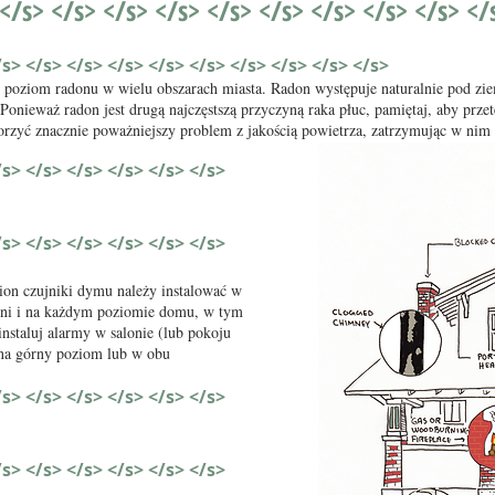
 </s> </s> </s> </s> </s> </s> </s> </s> </s> </
/s> </s> </s> </s> </s> </s> </s> </s> </s> </s>
poziom radonu w wielu obszarach miasta. Radon występuje naturalnie pod zie
 Ponieważ radon jest drugą najczęstszą przyczyną raka płuc, pamiętaj, aby prz
orzyć znacznie poważniejszy problem z jakością powietrza, zatrzymując w nim 
/s> </s> </s> </s> </s> </s>
/s> </s> </s> </s> </s> </s>
tion czujniki dymu należy instalować w
ialni i na każdym poziomie domu, w tym
nstaluj alarmy w salonie (lub pokoju
 na górny poziom lub w obu
/s> </s> </s> </s> </s> </s>
/s> </s> </s> </s> </s> </s>