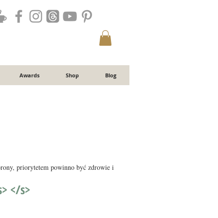
Awards
Shop
Blog
orony, priorytetem powinno być zdrowie i
s> </s>