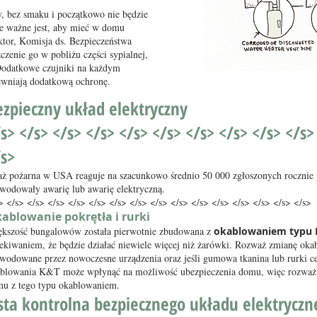
y, bez smaku i początkowo nie będzie
le ważne jest, aby mieć w domu
tektor, Komisja ds. Bezpieczeństwa
enie go w pobliżu części sypialnej,
 Dodatkowe czujniki na każdym
ewniają dodatkową ochronę.
ezpieczny układ elektryczny
s> </s> </s> </s> </s> </s> </s> </s> </s> </s>
/s>
aż pożarna w USA reaguje na szacunkowo średnio 50 000 zgłoszonych rocznie
wodowały awarię lub awarię elektryczną.
> </s> </s> </s> </s> </s> </s> </s> </s> </s> </s> </s> </s> </s> </s> </s>
ablowanie pokrętła i rurki
kszość bungalowów została pierwotnie zbudowana z
okablowaniem typu 
ekiwaniem, że będzie działać niewiele więcej niż żarówki. Rozważ zmianę oka
wodowane przez nowoczesne urządzenia oraz jeśli gumowa tkanina lub rurki ce
blowania K&T może wpłynąć na możliwość ubezpieczenia domu, więc rozważ t
u z tego typu okablowaniem.
ista kontrolna bezpiecznego układu elektryczn