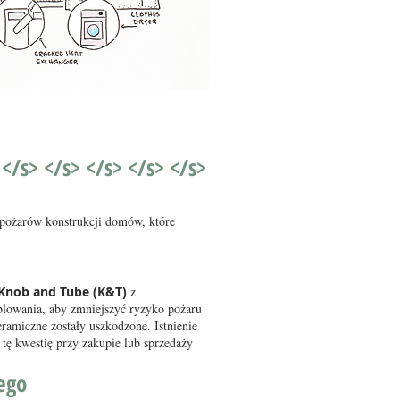
 </s> </s> </s> </s> </s>
 pożarów konstrukcji domów, które
Knob and Tube (K&T)
z
blowania, aby zmniejszyć ryzyko pożaru
ramiczne zostały uszkodzone. Istnienie
ę kwestię przy zakupie lub sprzedaży
ego