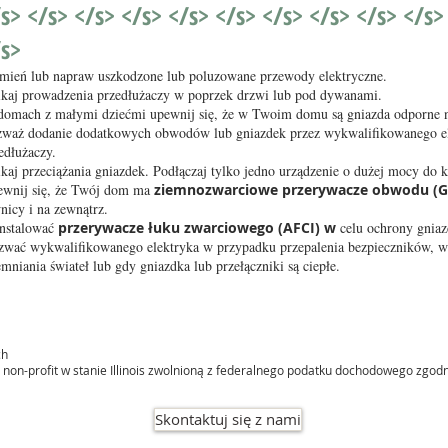
s> </s> </s> </s> </s> </s> </s> </s> </s> </s>
/s>
ień lub napraw uszkodzone lub poluzowane przewody elektryczne.
kaj prowadzenia przedłużaczy w poprzek drzwi lub pod dywanami.
omach z małymi dziećmi upewnij się, że w Twoim domu są gniazda odporne n
waż dodanie dodatkowych obwodów lub gniazdek przez wykwalifikowanego ele
edłużaczy.
kaj przeciążania gniazdek. Podłączaj tylko jedno urządzenie o dużej mocy do 
wnij się, że Twój dom ma
ziemnozwarciowe przerywacze obwodu (G
nicy i na zewnątrz.
nstalować
przerywacze łuku zwarciowego (AFCI) w
celu ochrony gniaz
wać wykwalifikowanego elektryka w przypadku przepalenia bezpieczników, 
emniania świateł lub gdy gniazdka lub przełączniki są ciepłe.
ch
non-profit w stanie Illinois zwolnioną z federalnego podatku dochodowego zgodnie
Skontaktuj się z nami