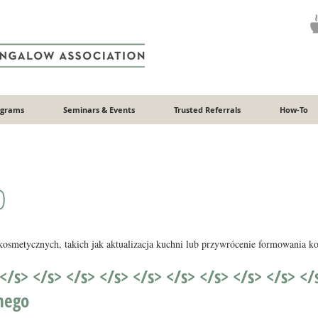
ograms
Seminars & Events
Trusted Referrals
How-To
O
 kosmetycznych, takich jak aktualizacja kuchni lub przywrócenie formowania k
 </s> </s> </s> </s> </s> </s> </s> </s> </s> </
nego