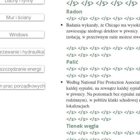
Dachy i rynny
</s> </s> </s> </s> </s>
Radon
Mur i ściany
</s> </s> </s> </s> </s> </s> <
Badania wykazały, że Chicago ma wysoki 
zawieszając niedrogi detektor w piwnicy.
Windows
izolacją, w przeciwnym razie możesz stw
</s> </s> </s> </s> </s> </s> <
rzewanie i hydraulika
</s> </s> </s> </s>
Palić
</s> </s> </s> </s> </s> </s> <
szczędzanie energii
</s> </s> </s> </s>
Według National Fire Protection Associa
an prac porządkowych
każdej sypialni, na zewnątrz każdej syp
w piwnicy. Na poziomach bez sypialni zai
rodzinnym), w pobliżu klatki schodowej
lokalizacjach.
</s> </s> </s> </s> </s> </s> <
</s> </s> </s> </s>
Tlenek węgla
</s> </s> </s> </s> </s> </s> <
</s> </s> </s> </s>