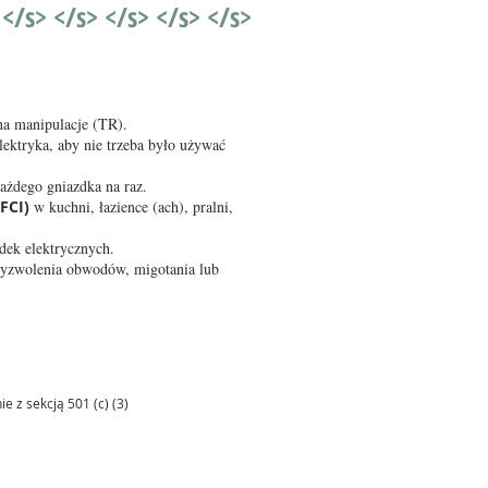
 </s> </s> </s> </s> </s>
a manipulacje (TR).
ktryka, aby nie trzeba było używać
każdego gniazdka na raz.
FCI)
w kuchni, łazience (ach), pralni,
dek elektrycznych.
wyzwolenia obwodów, migotania lub
 z sekcją 501 (c) (3)