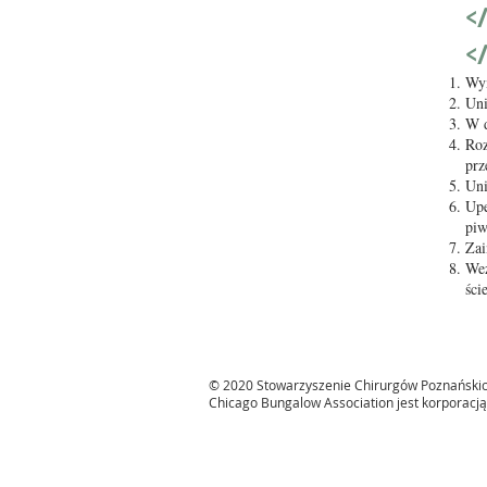
</
<
Wym
Uni
W d
Roz
prz
Uni
Upe
piw
Zai
Wez
ści
© 2020 Stowarzyszenie Chirurgów Poznański
Chicago Bungalow Association jest korporacją 