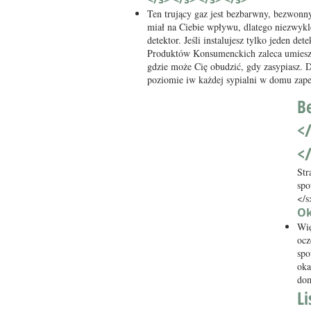
Ten trujący gaz jest bezbarwny, bezwonn
miał na Ciebie wpływu, dlatego niezwyk
detektor. Jeśli instalujesz tylko jeden de
Produktów Konsumenckich zaleca umieszcz
gdzie może Cię obudzić, gdy zasypiasz.
poziomie iw każdej sypialni w domu zap
B
</
<
Str
spo
</s
Ok
Wię
ocz
spo
oka
dom
L