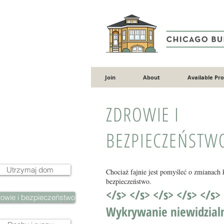
Join
About
Available Pr
ZDROWIE I
BEZPIECZEŃSTW
Utrzymaj dom
Chociaż fajnie jest pomyśleć o zmianach
bezpieczeństwo.
</s> </s> </s> </s> </s>
rowie i bezpieczeństwo
Wykrywanie niewidzial