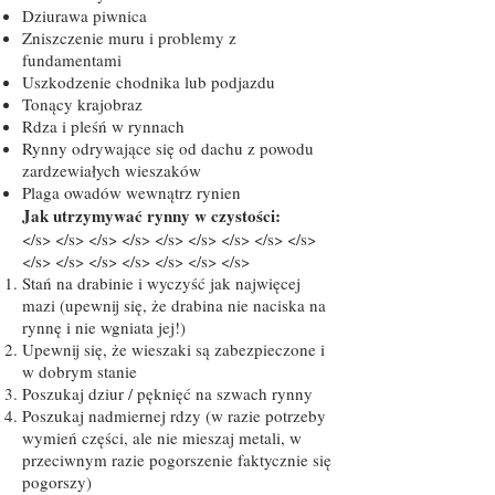
Dziurawa piwnica
Zniszczenie muru i problemy z
fundamentami
Uszkodzenie chodnika lub podjazdu
Tonący krajobraz
Rdza i pleśń w rynnach
Rynny odrywające się od dachu z powodu
zardzewiałych wieszaków
Plaga owadów wewnątrz rynien
Jak utrzymywać rynny w czystości:
</s> </s> </s> </s> </s> </s> </s> </s> </s>
</s> </s> </s> </s> </s> </s> </s>
Stań na drabinie i wyczyść jak najwięcej
mazi (upewnij się, że drabina nie naciska na
rynnę i nie wgniata jej!)
Upewnij się, że wieszaki są zabezpieczone i
w dobrym stanie
Poszukaj dziur / pęknięć na szwach rynny
Poszukaj nadmiernej rdzy (w razie potrzeby
wymień części, ale nie mieszaj metali, w
przeciwnym razie pogorszenie faktycznie się
pogorszy)