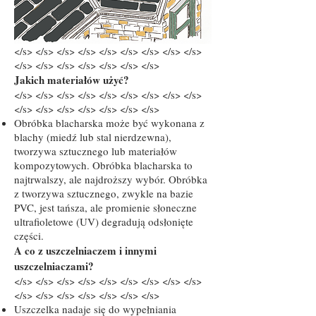
</s> </s> </s> </s> </s> </s> </s> </s> </s>
</s> </s> </s> </s> </s> </s> </s>
Jakich materiałów użyć?
</s> </s> </s> </s> </s> </s> </s> </s> </s>
</s> </s> </s> </s> </s> </s> </s>
Obróbka blacharska może być wykonana z
blachy (miedź lub stal nierdzewna),
tworzywa sztucznego lub materiałów
kompozytowych. Obróbka blacharska to
najtrwalszy, ale najdroższy wybór. Obróbka
z tworzywa sztucznego, zwykle na bazie
PVC, jest tańsza, ale promienie słoneczne
ultrafioletowe (UV) degradują odsłonięte
części.
A co z uszczelniaczem i innymi
uszczelniaczami?
</s> </s> </s> </s> </s> </s> </s> </s> </s>
</s> </s> </s> </s> </s> </s> </s>
Uszczelka nadaje się do wypełniania