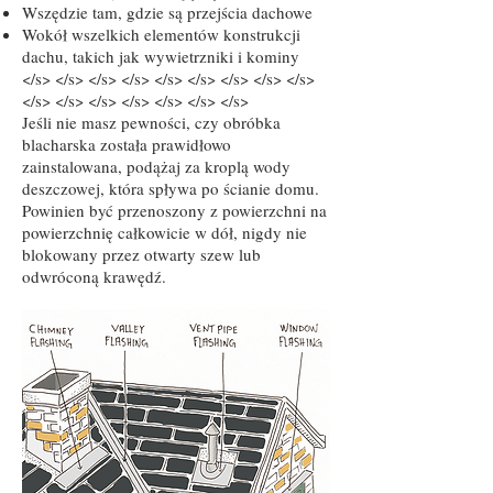
Wszędzie tam, gdzie są przejścia dachowe
Wokół wszelkich elementów konstrukcji
dachu, takich jak wywietrzniki i kominy
</s> </s> </s> </s> </s> </s> </s> </s> </s>
</s> </s> </s> </s> </s> </s> </s>
Jeśli nie masz pewności, czy obróbka
blacharska została prawidłowo
zainstalowana, podążaj za kroplą wody
deszczowej, która spływa po ścianie domu.
Powinien być przenoszony z powierzchni na
powierzchnię całkowicie w dół, nigdy nie
blokowany przez otwarty szew lub
odwróconą krawędź.