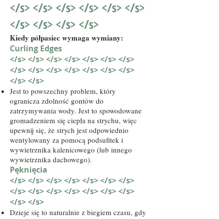
</s> </s> </s> </s> </s> </s>
</s> </s> </s> </s>
Kiedy półpasiec wymaga wymiany:
Curling Edges
</s> </s> </s> </s> </s> </s> </s>
</s> </s> </s> </s> </s> </s> </s>
</s> </s>
Jest to powszechny problem, który
ogranicza zdolność gontów do
zatrzymywania wody. Jest to spowodowane
gromadzeniem się ciepła na strychu, więc
upewnij się, że strych jest odpowiednio
wentylowany za pomocą podsufitek i
wywietrznika kalenicowego (lub innego
wywietrznika dachowego).
Pęknięcia
</s> </s> </s> </s> </s> </s> </s>
</s> </s> </s> </s> </s> </s> </s>
</s> </s>
Dzieje się to naturalnie z biegiem czasu, gdy