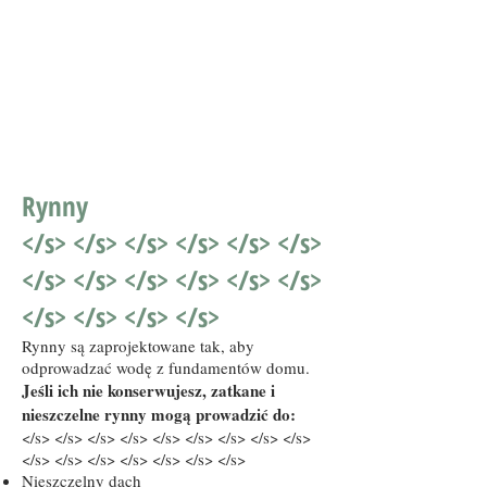
Shingles
Rynny
</s> </s> </s> </s> </s> </s>
</s> </s> </s> </s> </s> </s>
</s> </s> </s> </s>
Rynny są zaprojektowane tak, aby
odprowadzać wodę z fundamentów domu.
Jeśli ich nie konserwujesz, zatkane i
nieszczelne rynny mogą prowadzić do:
</s> </s> </s> </s> </s> </s> </s> </s> </s>
</s> </s> </s> </s> </s> </s> </s>
Nieszczelny dach