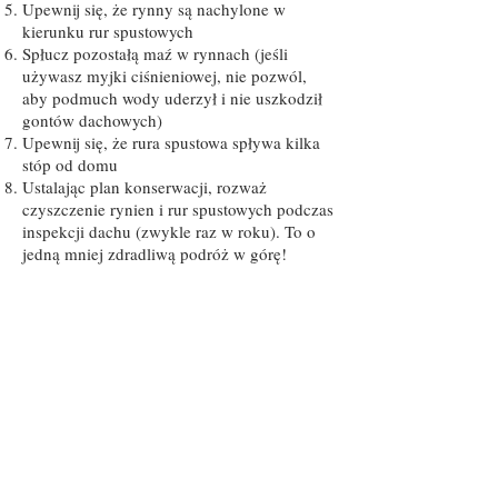
Upewnij się, że rynny są nachylone w
kierunku rur spustowych
Spłucz pozostałą maź w rynnach (jeśli
używasz myjki ciśnieniowej, nie pozwól,
aby podmuch wody uderzył i nie uszkodził
gontów dachowych)
Upewnij się, że rura spustowa spływa kilka
stóp od domu
Ustalając plan konserwacji, rozważ
czyszczenie rynien i rur spustowych podczas
inspekcji dachu (zwykle raz w roku). To o
jedną mniej zdradliwą podróż w górę!
Leaky
Clogged
Gutter
Gutter