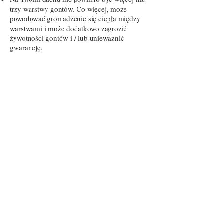
trzy warstwy gontów. Co więcej, może
powodować gromadzenie się ciepła między
warstwami i może dodatkowo zagrozić
żywotności gontów i / lub unieważnić
gwarancję.
Curling
Shingles
Too
Many
Layered