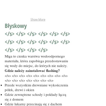
Show More
Błyskowy
</s> </s> </s> </s> </s> </s>
</s> </s> </s> </s> </s> </s>
</s> </s> </s> </s>
Miga to cienka warstwa wodoodpornego
materiału, która zapobiega przedostawaniu
się wody do miejsc, do których nie należy.
Gdzie należy zainstalować flashing?
</s> </s> </s> </s> </s> </s> </s> </s> </s>
</s> </s> </s> </s> </s> </s> </s>
Przede wszystkim drewniane wykończenia
półek, drzwi i okien
Gdzie zewnętrzne schody i pokłady łączą
się z domem
Gdzie lukarny przecinają się z dachem