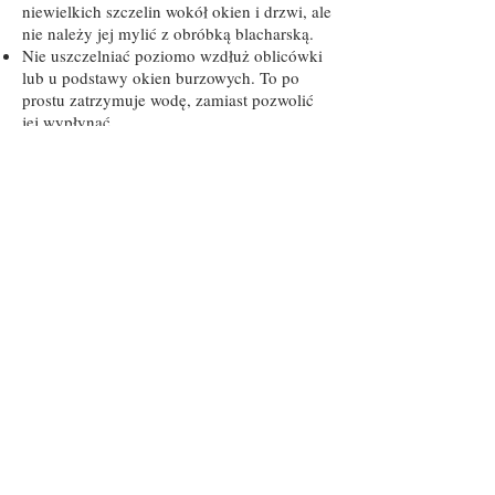
niewielkich szczelin wokół okien i drzwi, ale
nie należy jej mylić z obróbką blacharską.
Nie uszczelniać poziomo wzdłuż oblicówki
lub u podstawy okien burzowych. To po
prostu zatrzymuje wodę, zamiast pozwolić
jej wypłynąć.
Nigdy nie używaj uszczelniacza lub smoły
wzdłuż szwów dachowych lub kominów.
Stanie się kruchy i zawiedzie po około roku.
Również nałożenie smoły na metalowy
kołnierz spowoduje reakcję chemiczną,
która spowoduje erozję kołnierza.
Potrzebujesz tylko koralika! Jeśli
uszczelniana przestrzeń jest zbyt duża
(przekracza 1/2 ”x 1/2”), nie jest to kwestia
dodania większej ilości doszczelniacza.
Będziesz potrzebował sznura dylatacyjnego,
który jest wytłaczanym prętem piankowym,
który jest umieszczany w głębokich
spoinach, aby wypełnić część przestrzeni
przed nałożeniem uszczelnienia.
Tamy lodowe