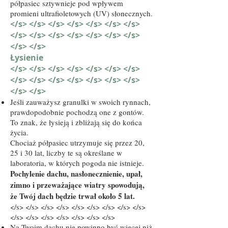
półpasiec sztywnieje pod wpływem
promieni ultrafioletowych (UV) słonecznych.
</s> </s> </s> </s> </s> </s> </s>
</s> </s> </s> </s> </s> </s> </s>
</s> </s>
Łysienie
</s> </s> </s> </s> </s> </s> </s>
</s> </s> </s> </s> </s> </s> </s>
</s> </s>
Jeśli zauważysz granulki w swoich rynnach,
prawdopodobnie pochodzą one z gontów.
To znak, że łysieją i zbliżają się do końca
życia.
Chociaż półpasiec utrzymuje się przez 20,
25 i 30 lat, liczby te są określane w
laboratoria, w których pogoda nie istnieje.
Pochylenie dachu, nasłonecznienie, upał,
zimno i przeważające wiatry spowodują,
że Twój dach będzie trwał około 5 lat.
</s> </s> </s> </s> </s> </s> </s> </s> </s>
</s> </s> </s> </s> </s> </s> </s>
Na Twoim dachu nie powinno być więcej niż