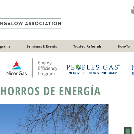
ograms
Seminars & Events
Trusted Referrals
How-To
HORROS DE ENERGÍA