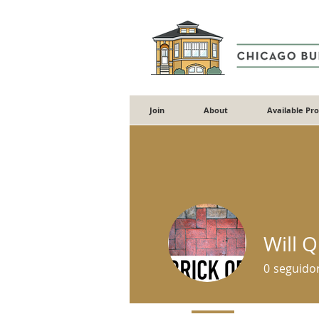
Join
About
Available Pr
Will 
0
seguido