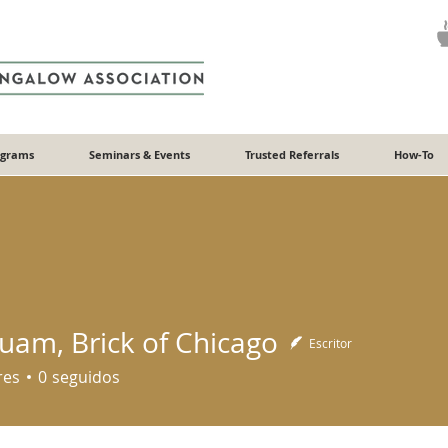
ograms
Seminars & Events
Trusted Referrals
How-To
Quam, Brick of Chicago
Escritor
res
0
seguidos