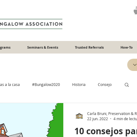
ograms
Seminars & Events
Trusted Referrals
How-To
tas a la casa
#Bungalow2020
Historia
Consejo
undación
Eficiencia energética
Calentar y enfriar
Carla Bruni, Preservation & Re
22 jun. 2022
4 min de lect
10 consejos pa
ería
Madera
Hormigón y yeso
Identificable