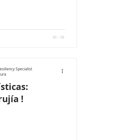
siliency Specialist
tura
sticas:
ujía !