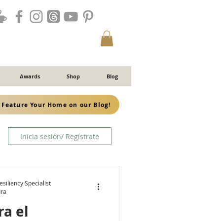
Awards
Shop
Blog
Feature Your Home on our Blog!
Inicia sesión/ Regístrate
siliency Specialist
ura
ra el