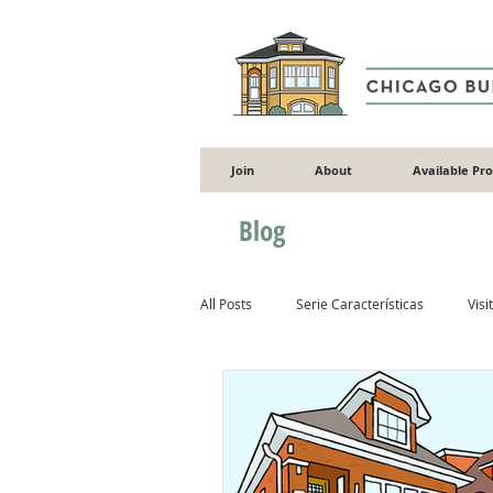
Join
About
Available Pr
Blog
All Posts
Serie Características
Visi
Rehabilitación
Jardinería
In
Ventanas
Adiciones
Albañil