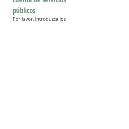
públicos
Por favor, introduzca los 
números de cuenta de ambos 
servicios (gas y electricidad) si 
su vivienda utiliza ambos.
ComEd Número de Cuenta
*
Número de identificación de 
Choice de 10 dígitos, ubicado en 
la segunda página de la factura 
de ComEd.
Proveedor de Gas
*
Servicio de Gas Número de
Cuenta