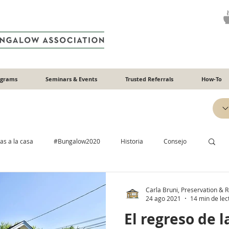
ograms
Seminars & Events
Trusted Referrals
How-To
tas a la casa
#Bungalow2020
Historia
Consejo
undación
Eficiencia energética
Calentar y enfriar
Carla Bruni, Preservation & Re
24 ago 2021
14 min de lec
El regreso de 
ería
Madera
Hormigón y yeso
Identificable