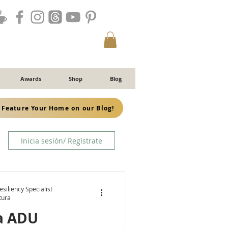
Awards
Shop
Blog
Feature Your Home on our Blog!
Inicia sesión/ Regístrate
siliency Specialist
tura
la ADU