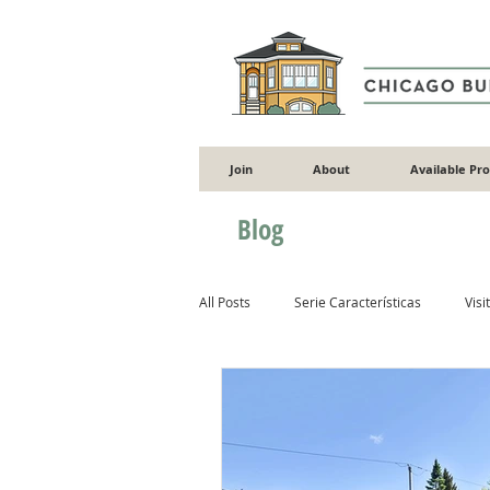
Join
About
Available Pr
Blog
All Posts
Serie Características
Visi
Rehabilitación
Jardinería
In
Ventanas
Adiciones
Albañil