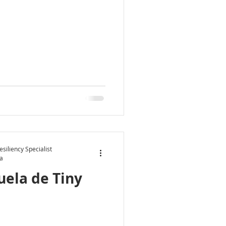
siliency Specialist
ra
uela de Tiny