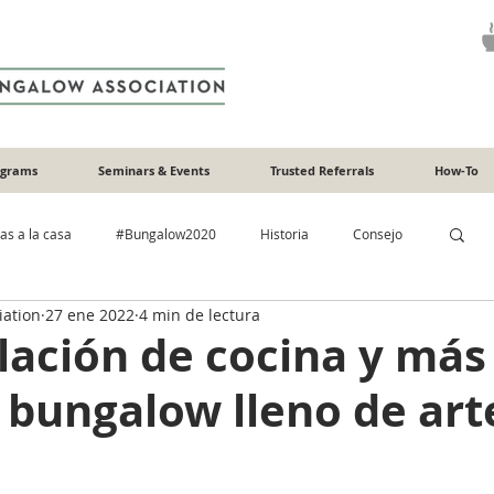
ograms
Seminars & Events
Trusted Referrals
How-To
tas a la casa
#Bungalow2020
Historia
Consejo
iation
27 ene 2022
4 min de lectura
undación
Eficiencia energética
Calentar y enfriar
ación de cocina y más
 bungalow lleno de art
ería
Madera
Hormigón y yeso
Identificable