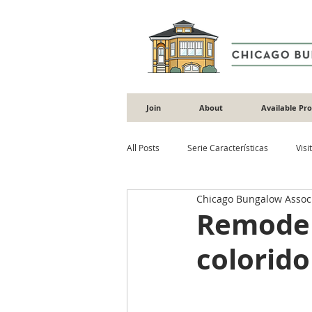
Join
About
Available Pr
All Posts
Serie Características
Visi
Chicago Bungalow Assoc
Rehabilitación
Jardinería
In
Remodel
colorido
Ventanas
Adiciones
Albañil