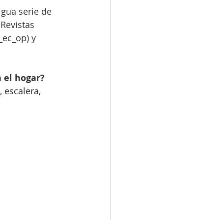
igua serie de 
 Revistas 
_ec_op) y 
 el hogar? 
 escalera, 