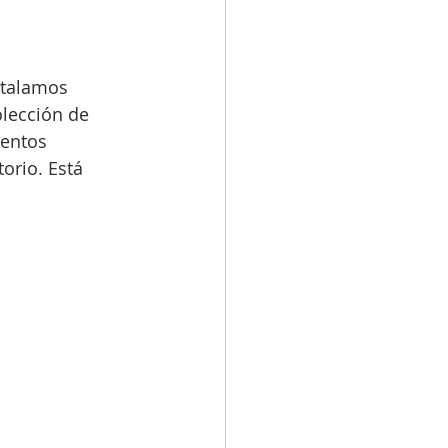
stalamos 
olección de 
mentos 
rio. Está 