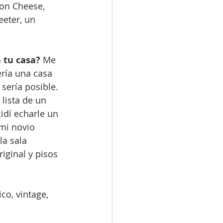
son Cheese, 
eeter, un 
n tu casa?
 Me 
ría una casa 
sería posible. 
lista de un 
dí echarle un 
mi novio 
la sala 
iginal y pisos 
.
co, vintage, 