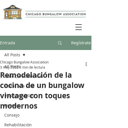
Entrada
Regístrate
All Posts
Chicago Bungalow Association
All Posts
3 may 2022
3 min de lectura
Remodelación de la
Serie Características
cocina de un bungalow
Visitas a la casa
vintage con toques
#Bungalow2020
modernos
Historia
Consejo
Rehabilitación