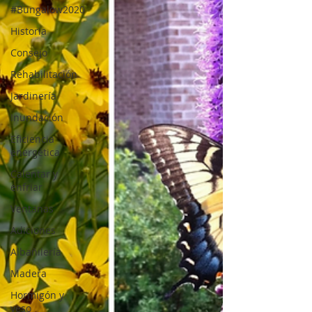
#Bungalow2020
Historia
Consejo
Rehabilitación
Jardinería
Inundación
Eficiencia
energética
Calentar y
enfriar
Ventanas
Adiciones
Albañilería
Madera
Hormigón y
yeso