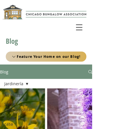
Blog
Feature Your Home on our Blog!
Blog
Jardinería
All Posts
Serie
Características
Visitas a la
casa